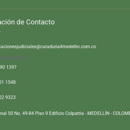
ación de Contacto
icacionesjudiciales@curaduria4medellin.com.co
mutador
490 1397
01 1548
02 9323
nal 50 No. 49-84 Piso 9 Edificio Colpatria - MEDELLÍN - COLOM